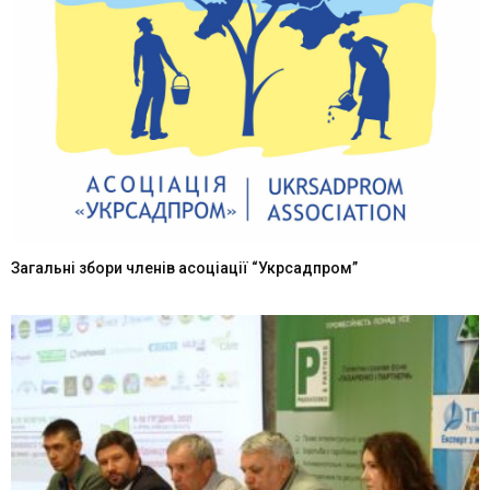
Загальні збори членів асоціації “Укрсадпром”