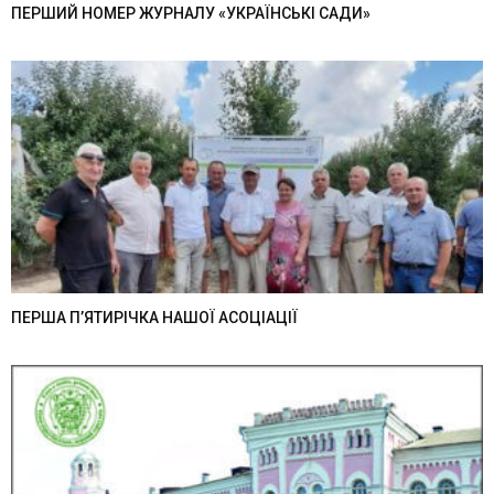
ПЕРШИЙ НОМЕР ЖУРНАЛУ «УКРАЇНСЬКІ САДИ»
ПЕРША П’ЯТИРІЧКА НАШОЇ АСОЦІАЦІЇ