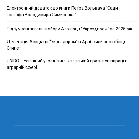
Електронний додаток до книги Петра Вольвача “Сади і
Голгофа Володимира Симиренка”
Підсумкові загальні збори Асоціації “Укрсадпром” за 2025 рік
Делегація Асоціації “Укрсадпром” в Арабській республіці
Єгипет
UNIDO – успішний українсько-японський проєкт співпраці в
аграрній сфері