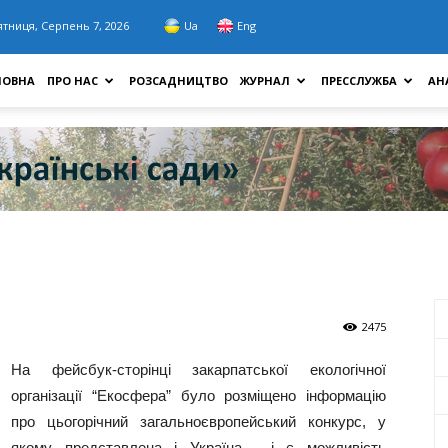
ятниця, Серпень 7, 2026
Ua
Eng
ЛОВНА
ПРО НАС
РОЗСАДНИЦТВО
ЖУРНАЛ
ПРЕССЛУЖБА
АН
2475
На фейсбук-сторінці закарпатської екологічної
організації “Екосфера” було розміщено інформацію
про цьогорічний загальноєвропейський конкурс, у
якому представлена і Україна, і є можливість