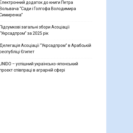
Електронний додаток до книги Петра
Вольвача “Сади і Голгофа Володимира
Симиренка”
Підсумкові загальні збори Асоціації
“Укрсадпром” за 2025 рік
Делегація Асоціації “Укрсадпром” в Арабській
республіці Єгипет
UNIDO – успішний українсько-японський
проєкт співпраці в аграрній сфері