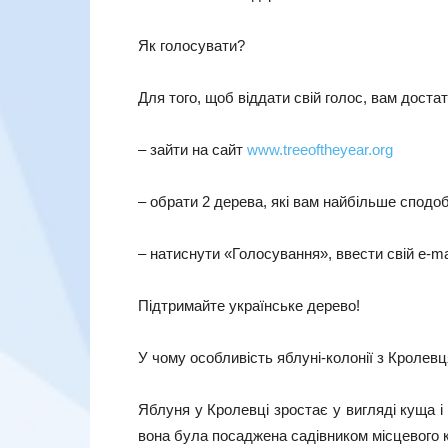
Як голосувати?
Для того, щоб віддати свій голос, вам достат
– зайти на сайт
www.treeoftheyear.org
– обрати 2 дерева, які вам найбільше сподо
– натиснути «Голосування», ввести свій e-ma
Підтримайте українське дерево!
У чому особливість яблуні-колонії з Кролев
Яблуня у Кролевці зростає у вигляді куща і з
вона була посаджена садівником місцевого к