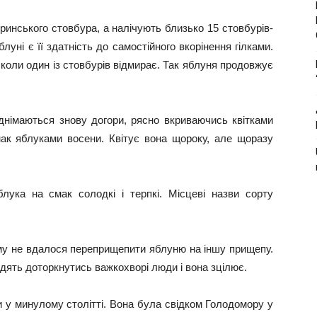
еринського стовбура, а налічують близько 15 стовбурів-
луні є її здатність до самостійного вкорінення гілками.
, коли один із стовбурів відмирає. Так яблуня продовжує
іднімаються знову догори, рясно вкриваючись квітками
мак яблуками восени. Квітує вона щороку, але щоразу
лука на смак солодкі і терпкі. Місцеві назви сорту
ому не вдалося переприщепити яблуню на іншу прищепу.
дять доторкнутись важкохворі люди і вона зцілює.
ни у минулому столітті. Вона була свідком Голодомору у