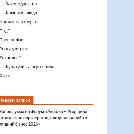
Законодавство
Компанії і люди
Новини партнерів
Події
Прес-релізи
Розсадництво
Технології
Культури та агротехніка
Фото
Недавні записи
Запрошуємо на Форум: «Україна – Угорщина:
стратегічне партнерство, плодоовочевий та
ягідний бізнес 2026»