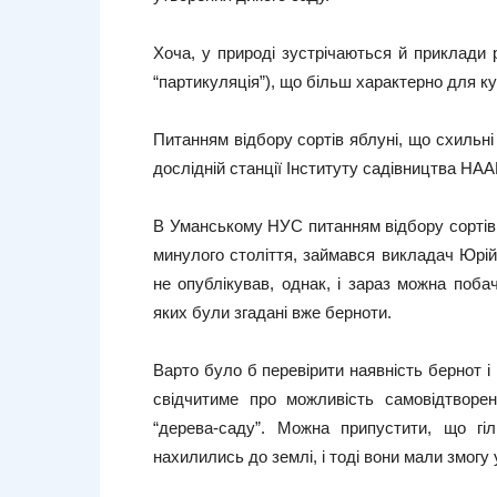
Хоча, у природі зустрічаються й приклади
“партикуляція”), що більш характерно для к
Питанням відбору сортів яблуні, що схильні
дослідній станції Інституту садівництва НАА
В Уманському НУС питанням відбору сортів я
минулого століття, займався викладач Юрій
не опублікував, однак, і зараз можна поба
яких були згадані вже берноти.
Варто було б перевірити наявність бернот і 
свідчитиме про можливість самовідтворен
“дерева-саду”. Можна припустити, що гіл
нахилились до землі, і тоді вони мали змогу 