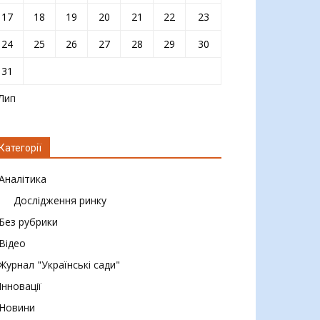
17
18
19
20
21
22
23
24
25
26
27
28
29
30
31
 Лип
Категорії
Аналітика
Дослідження ринку
Без рубрики
Відео
Журнал "Українські сади"
Інновації
Новини