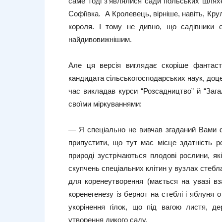
саме тоді з’являлися сади польських шляхе
Софіївка. А Кролевець, вірніше, навіть, Кру
короля. І тому не дивно, що садівники 
найдивовижнішим.
Але ця версія виглядає скоріше фантас
кандидата сільськогосподарських наук, до
час викладав курси “Розсадництво” й “Заг
своїми міркуваннями:
— Я спеціально не вивчав згаданий Вами ф
припустити, що тут має місце здатність р
природі зустрічаються плодові рослини, як
скупчень спеціальних клітин у вузлах стеб
для коренеутворення (мається на увазі вз
коренегенезу із бернот на стеблі і яблуня 
укорінення гілок, що під вагою листя, де
утворення дикого саду.