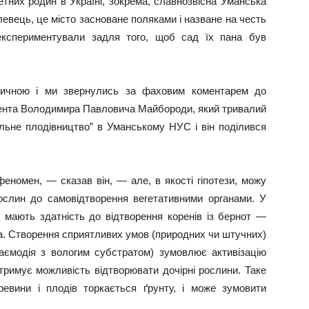
тних родин в Україні, зокрема, славнозвісна Уманська
левець, це місто засноване поляками і назване на честь
експериментували задля того, щоб сад їх пана був
тичною і ми звернулись за фаховим коментарем до
цента Володимира Павловича Майбороди, який тривалий
альне плодівництво” в Уманському НУС і він поділився
еномен, — сказав він, — але, в якості гіпотези, можу
ослин до самовідтворення вегетативними органами. У
і мають здатність до відтворення коренів із бернот —
ла. Створення сприятливих умов (природних чи штучних)
аємодія з вологим субстратом) зумовлює активізацію
отримує можливість відтворювати дочірні рослини. Таке
ревини і плодів торкається ґрунту, і може зумовити