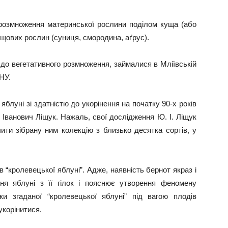
 розмноження материнської рослини поділом куща (або
ущових рослин (суниця, смородина, аґрус).
 до вегетативного розмноження, займалися в Мліївській
НУ.
блуні зі здатністю до укорінення на початку 90-х років
 Іванович Ліщук. Нажаль, свої дослідження Ю. І. Ліщук
чити зібрану ним колекцію з близько десятка сортів, у
в “кролевецької яблуні”. Адже, наявність бернот якраз і
ня яблуні з її гілок і пояснює утворення феномену
ки згаданої “кролевецької яблуні” під вагою плодів
укорінитися.