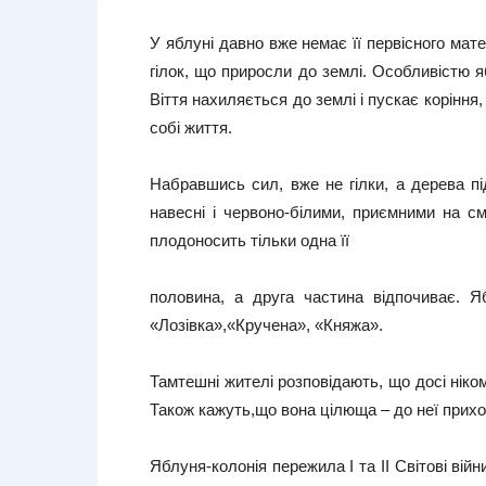
У яблуні давно вже немає її первісного мат
гілок, що приросли до землі. Особливістю яб
Віття нахиляється до землі і пускає коріння
собі життя.
Набравшись сил, вже не гілки, а дерева п
навесні і червоно-білими, приємними на с
плодоносить тільки одна її
половина, а друга частина відпочиває. Яб
«Лозівка»,«Кручена», «Княжа».
Тамтешні жителі розповідають, що досі нік
Також кажуть,що вона цілюща – до неї прихо
Яблуня-колонія пережила І та ІІ Світові вій