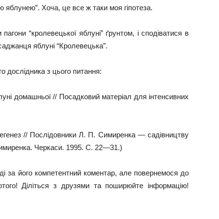
 яблунею”. Хоча, це все ж таки моя гіпотеза.
пагони “кролевецької яблуні” ґрунтом, і сподіватися в
саджанця яблуні “Кролевецька”.
о дослідника з цього питання:
блуні домашньої // Посадковий матеріал для інтенсивних
негенез // Послідовники Л. П. Симиренка — садівництву
Симиренка. Черкаси. 1995. С. 22—31.)
 за його компетентний коментар, але повернемося до
ютого! Діліться з друзями та поширюйте інформацію!