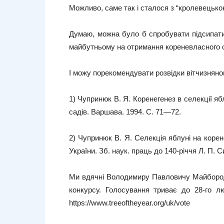
Можливо, саме так і сталося з “кролевецькою
Думаю, можна було б спробувати підсипати 
майбутньому на отримання кореневласного 
І можу порекомендувати розвідки вітчизняног
1) Чупринюк В. Я. Коренегенез в селекції я
садів. Варшава. 1994. С. 71—72.
2) Чупринюк В. Я. Селекція яблуні на коре
України. Зб. наук. праць до 140-річчя Л. П. 
Ми вдячні Володимиру Павловичу Майбороді
конкурсу. Голосування триває до 28-го л
https://www.treeoftheyear.org/uk/vote