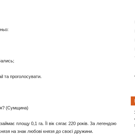
ньо:
бались;
il та проголосувати.
ця? (Сумщина)
аймає площу 0,1 га. Її вік сягає 220 років. За легендою
нязя на знак любові князя до своєї дружини.