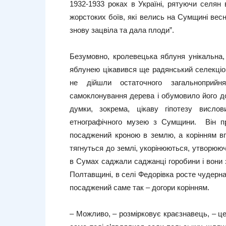
1932-1933 роках в Україні, рятуючи селян 
жорстоких боїв, які велись на Сумщині весно
знову зацвіла та дала плоди”.
Безумовно, кролевецька яблуня унікальна
яблунею цікавився ще радянський селекціоне
не дійшли остаточного загальноприйн
самоклонування дерева і обумовило його до
думки, зокрема, цікаву гіпотезу висло
етнографічного музею з Сумщини. Він пр
посаджений кроною в землю, а корінням вго
тягнуться до землі, укорінюються, утворюю
в Сумах саджали саджанці горобини і вони 
Полтавщині, в селі Федорівка росте чудерн
посаджений саме так – догори корінням.
– Можливо, – розмірковує краєзнавець, – це