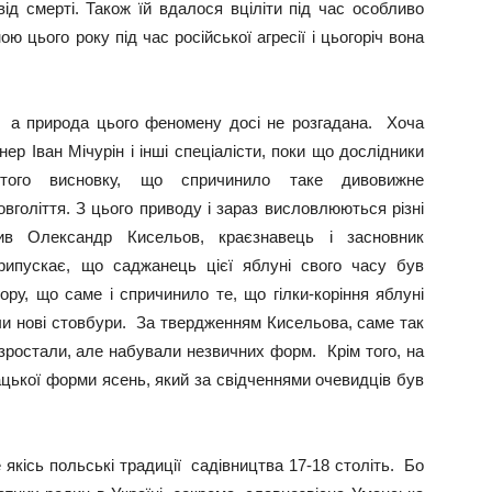
від смерті. Також їй вдалося вціліти під час особливо
ю цього року під час російської агресії і цьогоріч вона
, а природа цього феномену досі не розгадана. Хоча
р Іван Мічурін і інші спеціалісти, поки що дослідники
ятого висновку, що спричинило таке дивовижне
вголіття. З цього приводу і зараз висловлюються різні
вив Олександр Кисельов, краєзнавець і засновник
ипускає, що саджанець цієї яблуні свого часу був
ру, що саме і спричинило те, що гілки-коріння яблуні
чи нові стовбури. За твердженням Кисельова, саме так
зростали, але набували незвичних форм. Крім того, на
ацької форми ясень, який за свідченнями очевидців був
 якісь польські традиції садівництва 17-18 століть. Бо