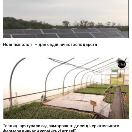
Нові технології – для садівничих господарств
Теплиці врятували від заморозків: досвід чернігівського
фермера вивчали українські аграрії