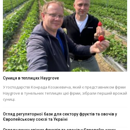
Суниця в теплицях Haygrove
У господарстві Конрада Козакевича, який є представником фірми
Haygrove в тунельних теплицях цієї фірми, зібрали перший врожай
суниці.
Огляд регуляторної бази для сектору фруктів та овочів у
Європейському союзі та Україні
Огляду ринку свіжих фруктів та овочів у Європейському