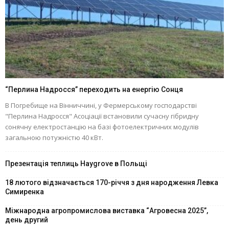
“Перлина Надросся” переходить на енергію Сонця
В Погребище на Вінниччині, у Фермерському господарстві
"Перлина Надросся" Асоціації встановили сучасну гібридну
сонячну електростанцію на базі фотоелектричних модулів
загальною потужністю 40 кВт.
Презентація теплиць Haygrove в Польщі
18 лютого відзначається 170-річчя з дня народження Левка
Симиренка
Міжнародна агропромислова виставка “Агровесна 2025”,
день другий