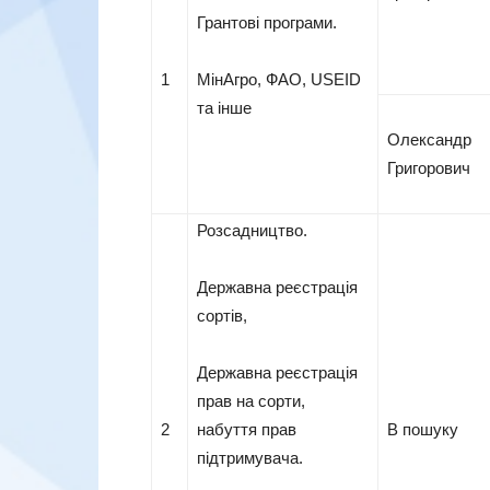
Грантові програми.
1
МінАгро, ФАО, USEID
та інше
Олександр
Григорович
Розсадництво.
Державна реєстрація
сортів,
Державна реєстрація
прав на сорти,
2
набуття прав
В пошуку
підтримувача.