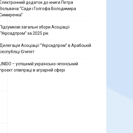
Електронний додаток до книги Петра
Вольвача “Сади і Голгофа Володимира
Симиренка”
Підсумкові загальні збори Асоціації
“Укрсадпром” за 2025 рік
Делегація Асоціації “Укрсадпром” в Арабській
республіці Єгипет
UNIDO – успішний українсько-японський
проєкт співпраці в аграрній сфері