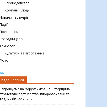
Законодавство
Компанії і люди
Новини партнерів
Події
Прес-релізи
Розсадництво
Технології
Культури та агротехніка
Фото
om/
Недавні записи
Запрошуємо на Форум: «Україна – Угорщина:
стратегічне партнерство, плодоовочевий та
ягідний бізнес 2026»