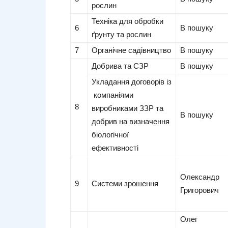
рослин
Техніка для обробки
6
В пошуку
ґрунту та рослин
7
Органічне садівництво
В пошуку
Добрива та СЗР
В пошуку
Укладання договорів із
компаніями
8
виробниками ЗЗР та
В пошуку
добрив на визначення
біологічної
ефективності
Олександр
9
Системи зрошення
Григорович
Олег