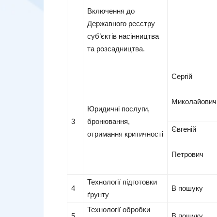
Включення до
Державного реєстру
суб’єктів насінництва
та розсадництва.
Сергій
Миколайович
Юридичні послуги,
3
бронювання,
Євгеній
отримання критичності
Петрович
Технології підготовки
4
В пошуку
ґрунту
Технології обробки
5
В пошуку