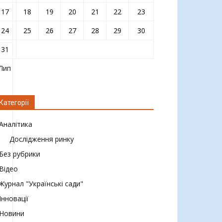
17
18
19
20
21
22
23
24
25
26
27
28
29
30
31
 Лип
Категорії
Аналітика
Дослідження ринку
Без рубрики
Відео
Журнал "Українські сади"
Інновації
Новини