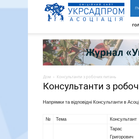
АУСП
|
П’
УКРСАДПРОМ
ГО
Дом
Консультанти з робочих питань
Консультанти з робоч
Напрямки та відповідні Консультанти в Асоці
№
Тема
Консультант
Тарас
Григорович