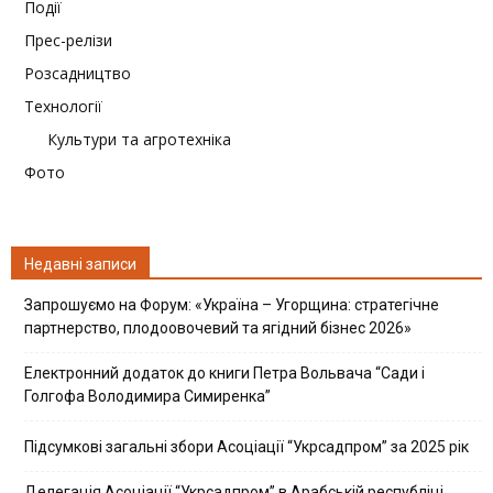
Події
Прес-релізи
Розсадництво
Технології
Культури та агротехніка
Фото
Недавні записи
Запрошуємо на Форум: «Україна – Угорщина: стратегічне
партнерство, плодоовочевий та ягідний бізнес 2026»
Електронний додаток до книги Петра Вольвача “Сади і
Голгофа Володимира Симиренка”
Підсумкові загальні збори Асоціації “Укрсадпром” за 2025 рік
Делегація Асоціації “Укрсадпром” в Арабській республіці