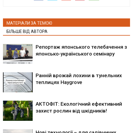
МАТЕРІАЛИ ЗА ТЕМОЮ
БІЛЬШЕ ВІД АВТОРА
Репортаж японського телебачення з
японсько-українського семінару
Ранній врожай лохини в тунельних
теплицях Haygrove
АКТОФІТ: Екологічний ефективний
захист рослин від шкідників!
Нові технології – для садівничих