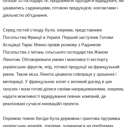
більше 10 господарств, продовжили підходити відвідувачі, які
цікавились саджанцями, готовою продукцією, контактами і
діяльністю об’єднання.
Серед гостей стенду були, зокрема, представники
Посольства Франції в Україні. Перший заступник Голови
Асоціації Тарас Минко провів розмову з Радником
Посольства з питань сільського господарства Жаном
Лянотом. Обговорювали умови і можливості експорту
українських фруктів, ягід, готової продукції на французький
ринок. Також мсьє Лянота цікавила співпраця у зрошенні і
меліорації. У французьких колег є великий досвід в цих
галузях і вони готові ділися своїми напрацюваннями, зокрема,
надати можливості відвідування певних компаній, де
реалізовані сучасні інноваційгі проекти.
Окремою темою бесіди була державна і грантова підтримка
українських аграріїв, злкрема, зупинилися на проблемах,