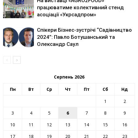
На виставці «AGRO2FOOD»
працюватиме колективний стенд
асоціації «Укрсадпром»
Спікери Бізнес-зустрічі “Садівництво
2024”: Павло Ботушанський та
Олександр Саул
Серпень 2026
Пн
Вт
Ср
Чт
Пт
Сб
Нд
1
2
3
4
5
6
7
8
9
10
11
12
13
14
15
16
17
18
19
20
21
22
23