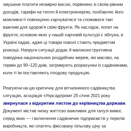
змушене платити незмірно високі, порівняно зі своїм рівнем
доходів, тарифи на тепло й електроенергію, позбавляє його
можливості повноцінно харчуватися та споживати такі
важливі для здоров’я свіжі фрукти. Як наслідок, попит на
фрукти, основою яких у нашій харчовій культурі є яблука, в
Україні падає, адже ці товари поволі стають предметом
розкоші. Напруги ситуації додає й малоконструктивна
поведінка національних роздрібних мереж, які масово, на
термін до 90–120 днів, затримують розрахунки із садівниками,
коли ті їм поставляють плодову продукцію.
Реагуючи на цю критичну для вітчизняного садівництва
ситуацію, асоціація «Укрсадпром» 25 січня 2021 року
звернулася з відкритим листом до керівництва держави
.
Документ містив низку життєво важливих для галузі вимог,
серед яких — і включення садівничих підприємств у перелік
виробництв, які платять фіксовану пільгову ціну за