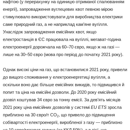
нафтою (у перерахунку на одиницю отриманої спалюванням
енергії), запровадження вуглецевих квот певною мірою
стимулювало використовувати для виробництва електрики
саме природний газ, а не наприклад кам’яне вугілля.
Унаслідок запровадження емісійних квот, якщо
електростанція в ЄС працювала на вугіллі, мегават-година
електроенергії дорожчала на 60–70 євро, якщо ж на газі —
лише на 30–50 євро (мова про період до початку 2021 року).
Однак високі ціни на газ, що встановилися 2021 року, привели
до вищого споживання у електроенергетиці вугілля, а
оскільки воно дає більше емісійних викидів, то підвищився й
попит та ціна на емісійні дозволи. До 2020 року емісійний
дозвіл коштував 34 євро за тонну емісії. За дев’ять місяців
2021 року ціна емісійних дозволів у системі
EU ETS
зросла
приблизно на 30 євро/т СО
, що привело до підвищення
2
собівартості електроенергії, виробленої з газу — приблизно
на 10 євро/мегават-година (за ККД 50%), а в тієї, що