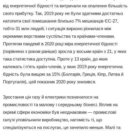
від енергетичної бідності та витрачали на опалення більшість
свого прибутку. Так, 2019 року не були здатними достатньо
натопити свої помешкання близько 7% мешканців ЄС-27,
тобто 31 млн людей, і ситуація виразно різнилася між
окремими верствами суспільства та країнами-членами.
Протягом пандемії в 2020 році міра енергетичної бідності
(порівняно з роком раніше) зросла у восьми країн з 21, у яких
така статистика доступна. Проте у 13 країн, до яких
належать і п’ять країн-членів, у яких 2019 року енергетична
бідність була вищою за 15% (Болгарія, Греція, Кіпр, Литва й
Португалія), цей показник 2020 року знизився.
Зростання цін газу й електрики позначилося на
промисловості та малому і середньому бізнесі. Вплив на
окремі сфери економіки був неоднаковим — промислові
галузі уповільнили виробництво, натомість ті, що
спеціалізуються на послугах, це зачепило менше. Малі та