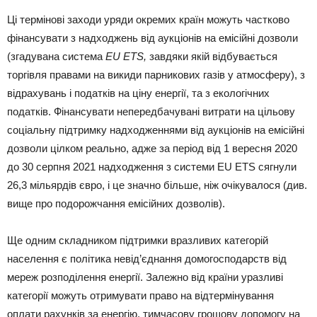
Ці термінові заходи уряди окремих країн можуть частково
фінансувати з надходжень від аукціонів на емісійні дозволи
(згадувана система
EU ETS,
завдяки якій відбувається
торгівля правами на викиди парникових газів у атмосферу), з
відрахувань і податків на ціну енергії, та з екологічних
податків. Фінансувати непередбачувані витрати на цільову
соціальну підтримку надходженнями від аукціонів на емісійні
дозволи цілком реально, адже за період від 1 вересня 2020
до 30 серпня 2021 надходження з системи EU ETS сягнули
26,3 мільярдів євро, і це значно більше, ніж очікувалося (див.
вище про подорожчання емісійних дозволів).
Ще одним складником підтримки вразливих категорій
населення є політика невід’єднання домогосподарств від
мереж розподілення енергії. Залежно від країни уразливі
категорії можуть отримувати право на відтермінування
оплати рахунків за енергію, тимчасову грошову допомогу на