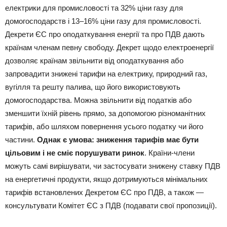
електрики для промисловості та 32% ціни газу для
домогосподарств і 13–16% ціни газу для промисловості.
Декрети ЄС про оподаткування енергії та про ПДВ дають
країнам членам певну свободу. Декрет щодо електроенергії
дозволяє країнам звільнити від оподаткування або
запровадити знижені тарифи на електрику, природний газ,
вугілля та решту палива, що його використовують
домогосподарства. Можна звільнити від податків або
зменшити їхній рівень прямо, за допомогою різноманітних
тарифів, або шляхом повернення усього податку чи його
частини.
Однак є умова: зниження тарифів має бути
цільовим і не сміє порушувати ринок
. Країни-члени
можуть самі вирішувати, чи застосувати знижену ставку ПДВ
на енергетичні продукти, якщо дотримуються мінімальних
тарифів встановлених Декретом ЄС про ПДВ, а також —
консультувати Комітет ЄС з ПДВ (подавати свої пропозиції).