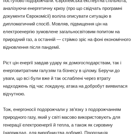
поступово подорожчали. Європейська експертна спільнота,
аналізуючи енергетичну кризу (про що свідчать програмні
документи Єврокомісії) воліла описувати ситуацію в
дипломатичний спосіб. Мовляв, підвищення цін на
електроенергію зумовлене загальносвітовим попитом на
природний газ, а останній — стрімко зріс на фоні економічного
відновлення після пандемії.
Ріст цін енергії завдав удару як домогосподарствам, так і
енерговитратним галузям та бізнесу в цілому. Беручи до
уваги, що всі були вже й так ослаблені через втрату
надходжень під час локдауну, атака на добробут виявилася
відчутною.
Тож, енергоносії подорожчали у зв’язку з подорожчанням
природного газу, який у світі масово використовують для
генерації електроенергії й тепла, а також як сировину
(наприклад, для виробництва добрив). Пропозиція