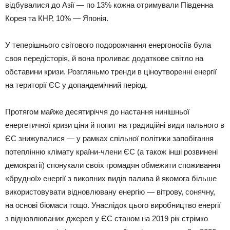
відбувалися до Азії — по 13% кожна отримували Південна
Корея та КНР, 10% — Японія.
У теперішнього світового подорожчання енергоносіїв була
своя передісторія, й вона проливає додаткове світло на
обставини кризи. Розгляньмо тренди в ціноутворенні енергії
на території ЄС у допандемічний період.
Протягом майже десятиріччя до настання нинішньої
енергетичної кризи ціни й попит на традиційні види пального в
ЄС знижувалися — у рамках спільної політики запобігання
потеплінню клімату країни-члени ЄС (а також інші розвинені
демократії) спонукали своїх громадян обмежити споживання
«брудної» енергії з викопних видів палива й якомога більше
використовувати відновлювану енергію — вітрову, сонячну,
на основі біомаси тощо. Унаслідок цього виробництво енергії
з відновлюваних джерел у ЄС станом на 2019 рік стрімко