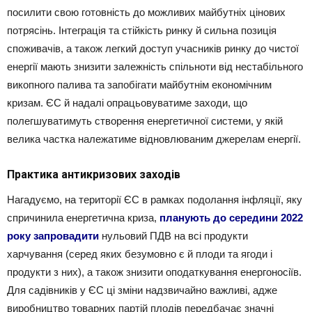
посилити свою готовність до можливих майбутніх цінових
потрясінь. Інтеграція та стійкість ринку й сильна позиція
споживачів, а також легкий доступ учасників ринку до чистої
енергії мають знизити залежність спільноти від нестабільного
викопного палива та запобігати майбутнім економічним
кризам. ЄС й надалі опрацьовуватиме заходи, що
полегшуватимуть створення енергетичної системи, у якій
велика частка належатиме відновлюваним джерелам енергії.
Практика антикризових заходів
Нагадуємо, на території ЄС в рамках подолання інфляції, яку
спричинила енергетична криза,
планують до середини 2022
року запровадити
нульовий ПДВ на всі продукти
харчування (серед яких безумовно є й плоди та ягоди і
продукти з них), а також знизити оподаткування енергоносіїв.
Для садівників у ЄС ці зміни надзвичайно важливі, адже
виробництво товарних партій плодів передбачає значні