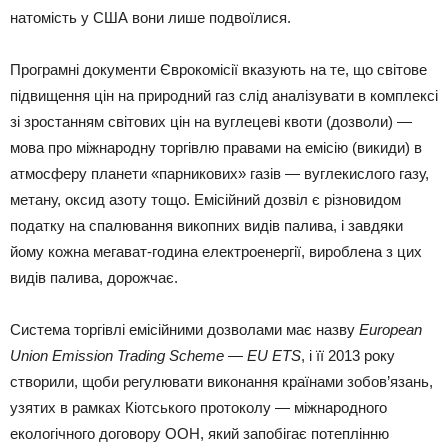
натомість у США вони лише подвоїлися.
Програмні документи Єврокомісії вказують на те, що світове
підвищення цін на природний газ слід аналізувати в комплексі
зі зростанням світових цін на вуглецеві квоти (дозволи) —
мова про міжнародну торгівлю правами на емісію (викиди) в
атмосферу планети «парникових» газів — вуглекислого газу,
метану, оксид азоту тощо. Емісійний дозвіл є різновидом
податку на спалювання викопних видів палива, і завдяки
йому кожна мегават-година електроенергії, вироблена з цих
видів палива, дорожчає.
Система торгівлі емісійними дозволами має назву
European
Union Emission Trading Scheme — EU ETS
, і її 2013 року
створили, щоби регулювати виконання країнами зобов’язань,
узятих в рамках Кіотського протоколу — міжнародного
екологічного договору ООН, який запобігає потеплінню