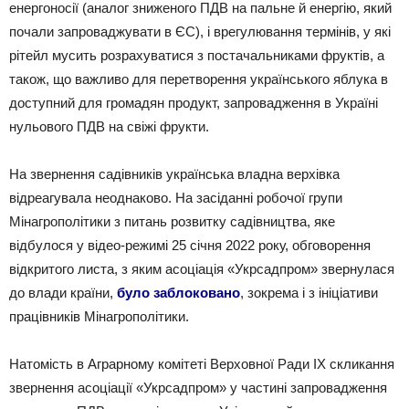
енергоносії (аналог зниженого ПДВ на пальне й енергію, який
почали запроваджувати в ЄС), і врегулювання термінів, у які
рітейл мусить розрахуватися з постачальниками фруктів, а
також, що важливо для перетворення українського яблука в
доступний для громадян продукт, запровадження в Україні
нульового ПДВ на свіжі фрукти.
На звернення садівників українська владна верхівка
відреагувала неоднаково. На засіданні робочої групи
Мінагрополітики з питань розвитку садівництва, яке
відбулося у відео-режимі 25 січня 2022 року, обговорення
відкритого листа, з яким асоціація «Укрсадпром» звернулася
до влади країни,
було заблоковано
, зокрема і з ініціативи
працівників Мінагрополітики.
Натомість в Аграрному комітеті Верховної Ради ІХ скликання
звернення асоціації «Укрсадпром» у частині запровадження