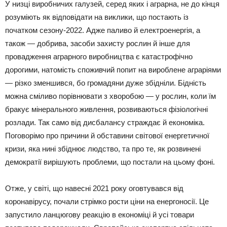
У низці виробничих галузей, серед яких і аграрна, не до кінця
розуміють як відповідати на виклики, що постають із
початком сезону-2022. Адже паливо й електроенергія, а
також — добрива, засоби захисту рослин й інше для
провадження аграрного виробництва є катастрофічно
дорогими, натомість споживчий попит на вироблене аграріями
— різко зменшився, бо громадяни дуже збідніли. Бідність
можна сміливо порівнювати з хворобою — у рослин, коли їм
бракує мінерального живлення, розвиваються фізіологічні
розлади. Так само від дисбалансу страждає й економіка.
Поговорімо про причини й обставини світової енергетичної
кризи, яка нині збіднює людство, та про те, як розвинені
демократії вирішують проблеми, що постали на цьому фоні.
Отже, у світі, що навесні 2021 року оговтувався від
коронавірусу, почали стрімко рости ціни на енергоносії. Це
запустило ланцюгову реакцію в економіці й усі товари