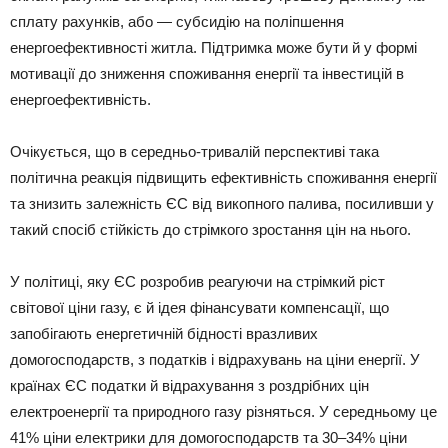
сплату рахунків, або — субсидію на поліпшення
енергоефективності житла. Підтримка може бути й у формі
мотивації до зниження споживання енергії та інвестицій в
енергоефективність.
Очікується, що в середньо-тривалій перспективі така
політична реакція підвищить ефективність споживання енергії
та знизить залежність ЄС від викопного палива, посиливши у
такий спосіб стійкість до стрімкого зростання цін на нього.
У політиці, яку ЄС розробив реагуючи на стрімкий ріст
світової ціни газу, є й ідея фінансувати компенсації, що
запобігають енергетичній бідності вразливих
домогосподарств, з податків і відрахувань на ціни енергії. У
країнах ЄС податки й відрахування з роздрібних цін
електроенергії та природного газу різняться. У середньому це
41% ціни електрики для домогосподарств та 30–34% ціни