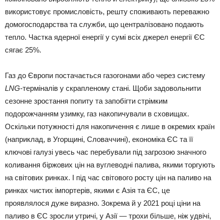
використовує промисловість, решту споживають переважно
домогосподарства та служби, що централізовано подають
тепло. Частка ядерної енергії у сумі всіх джерел енергії ЄС
сягає 25%.
Газ до Європи постачається газогонами або через систему
LNG
-терміналів у скрапленому стані. Щоби задовольнити
сезонне зростання попиту та запобігти стрімким
подорожчанням узимку, газ накопичували в сховищах.
Оскільки потужності для накопичення є лише в окремих країн
(наприклад, в Угорщині, Словаччині), економіка ЄС та її
ключові галузі увесь час перебували під загрозою значного
коливання біржових цін на вуглеводні палива, якими торгують
на світових ринках. І під час світового росту цін на паливо на
ринках чистих імпортерів, якими є Азія та ЄС, це
проявлялося дуже виразно. Зокрема й у 2021 році ціни на
паливо в ЄС зросли утричі, у Азії — трохи більше, ніж удвічі,