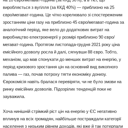
виробляється з вугілля (за ККД 40%) — приблизно на 25
євро/мегават-година. Це чітко корелювало зі спостереженим
зростанням ціни газу на приблизно 45 євро/мегават-година за
аналогічний період, яке вело до додаткових витрат на
виробництво електроенергії у розмірі приблизно 90 євро/
мегават-година. Протягом листопада-грудня 2021 року ціна
емісійного дозволу росла й далі, сягнувши 88 євро. Тобто,
механізм, що мав спонукати до менших витрат на енергію, у
період кризового зростання цін на основний вид викопного
палива — газ, почав потроху тягти економіку донизу.
Єврокомісія навіть бралася перевіряти, чи не було змови на
ринку емісійних дозволів. Підозрілих тенденцій поки не
зауважила.
Хоча нинішній стрімкий ріст цін на енергію у ЄС негативно
вплинув на всіх громадян, найбільше постраждали категорії
населення з низьким рівнем доходів, які вже й так потерпали