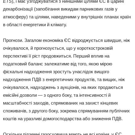
ETS
), і має узгоджуватися з нинішніми цілями ЄС в царині
декарбонізації (запобігання викидам парникових газів у
атмосферу) та цілями, наведеними у внутрішніх планах країн
в області енергетики й клімату.
Прогнози. Загалом економіка ЄС відроджується швидше, ніж
очікувалося, й прогнозується, що у короткостроковій
перспективі її ріст продовжиться. Перший вплив на
податковий баланс залежатиме від того, якою мірою
фіскальні надходження зростуть унаслідок вищого
надходження ПДВ з енергетичних продуктів, та вищих, ніж
очікувалося, надходжень з аукціонів, на яких продаються
емісійні дозволи — з одного боку, та інтенсивності й
масштабності заходів, спрямованих на захист кінцевих
споживачів, з другого боку, зокрема спрямуванням публічних
коштів на уразливі домогосподарства або зниження ПДВ.
Оскільки підземні газосховища мають не всі країни, у ЄС