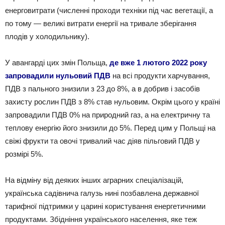
енерговитрати (численні проходи техніки під час вегетації, а
по тому — великі витрати енергії на тривале зберігання
плодів у холодильнику).
У авангарді цих змін Польща,
де вже 1 лютого 2022 року
запровадили нульовий ПДВ
на всі продукти харчування,
ПДВ з пального знизили з 23 до 8%, а в добрив і засобів
захисту рослин ПДВ з 8% став нульовим. Окрім цього у країні
запровадили ПДВ 0% на природний газ, а на електричну та
теплову енергію його знизили до 5%. Перед цим у Польщі на
свіжі фрукти та овочі тривалий час діяв пільговий ПДВ у
розмірі 5%.
На відміну від деяких інших аграрних спеціалізацій,
українська садівнича галузь нині позбавлена державної
тарифної підтримки у царині користування енергетичними
продуктами. Збідніння українського населення, яке теж