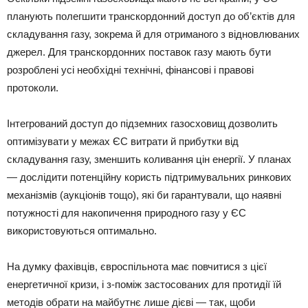
планують полегшити транскордонний доступ до об’єктів для
складування газу, зокрема й для отриманого з відновлюваних
джерел. Для транскордонних поставок газу мають бути
розроблені усі необхідні технічні, фінансові і правові
протоколи.
Інтегрований доступ до підземних газосховищ дозволить
оптимізувати у межах ЄС витрати й прибутки від
складування газу, зменшить коливання цін енергії. У планах
— дослідити потенційну користь підтримувальних ринкових
механізмів (аукціонів тощо), які би гарантували, що наявні
потужності для накопичення природного газу у ЄС
використовуються оптимально.
На думку фахівців, євроспільнота має повчитися з цієї
енергетичної кризи, і з-поміж застосованих для протидії їй
методів обрати на майбутнє лише дієві — так, щоби