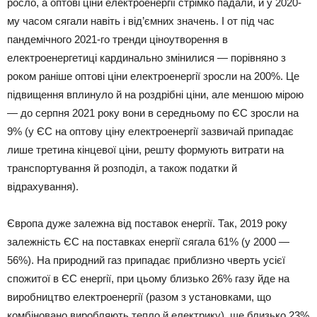
росло, а оптові ціни електроенергії стрімко падали, й у 2020-
му часом сягали навіть і від’ємних значень. І от під час
пандемічного 2021-го тренди ціноутворення в
електроенергетиці кардинально змінилися — порівняно з
роком раніше оптові ціни електроенергії зросли на 200%. Це
підвищення вплинуло й на роздрібні ціни, але меншою мірою
— до серпня 2021 року вони в середньому по ЄС зросли на
9% (у ЄС на оптову ціну електроенергії зазвичай припадає
лише третина кінцевої ціни, решту формують витрати на
транспортування й розподіл, а також податки й
відрахування).
Європа дуже залежна від поставок енергії. Так, 2019 року
залежність ЄС на поставках енергії сягала 61% (у 2000 —
56%). На природний газ припадає приблизно чверть усієї
спожитої в ЄС енергії, при цьому близько 26% газу йде на
виробництво електроенергії (разом з установками, що
комбіновано виробляють тепло й електрику), ще близько 23%