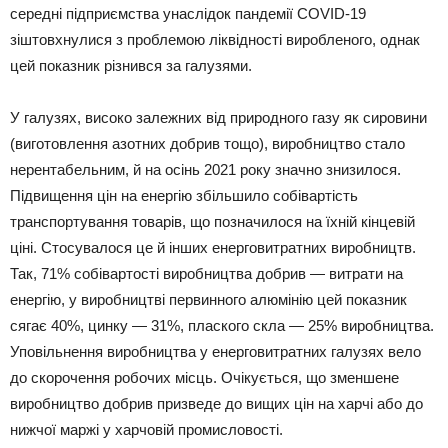
середні підприємства унаслідок пандемії COVID-19
зіштовхнулися з проблемою ліквідності виробленого, однак
цей показник різнився за галузями.
У галузях, високо залежних від природного газу як сировини
(виготовлення азотних добрив тощо), виробництво стало
нерентабельним, й на осінь 2021 року значно знизилося.
Підвищення цін на енергію збільшило собівартість
транспортування товарів, що позначилося на їхній кінцевій
ціні. Стосувалося це й інших енерговитратних виробництв.
Так, 71% собівартості виробництва добрив — витрати на
енергію, у виробництві первинного алюмінію цей показник
сягає 40%, цинку — 31%, плаского скла — 25% виробництва.
Уповільнення виробництва у енерговитратних галузях вело
до скорочення робочих місць. Очікується, що зменшене
виробництво добрив призведе до вищих цін на харчі або до
нижчої маржі у харчовій промисловості.