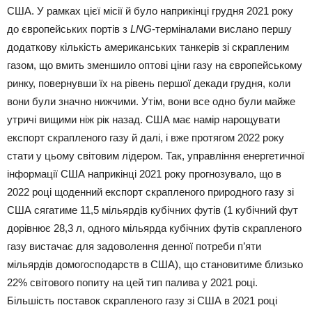
США. У рамках цієї місії й було наприкінці грудня 2021 року
до європейських портів з
LNG
-терміналами вислано першу
додаткову кількість американських танкерів зі скрапленим
газом, що вмить зменшило оптові ціни газу на європейському
ринку, повернувши їх на рівень першої декади грудня, коли
вони були значно нижчими. Утім, вони все одно були майже
утричі вищими ніж рік назад. США має намір нарощувати
експорт скрапленого газу й далі, і вже протягом 2022 року
стати у цьому світовим лідером. Так, управління енергетичної
інформації США наприкінці 2021 року прогнозувало, що в
2022 році щоденний експорт скрапленого природного газу зі
США сягатиме 11,5 мільярдів кубічних футів (1 кубічний фут
дорівнює 28,3 л, одного мільярда кубічних футів скрапленого
газу вистачає для задоволення денної потреби п’яти
мільярдів домогосподарств в США), що становитиме близько
22% світового попиту на цей тип палива у 2021 році.
Більшість поставок скрапленого газу зі США в 2021 році