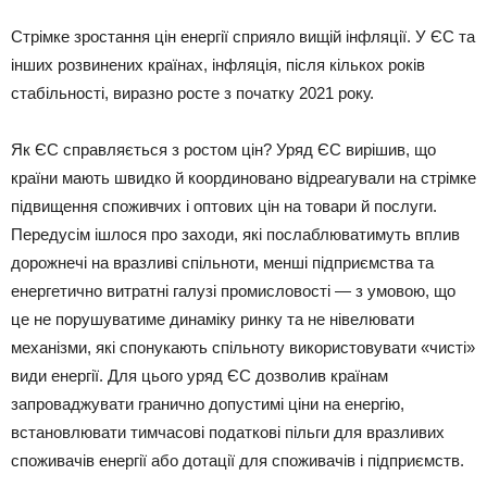
Стрімке зростання цін енергії сприяло вищій інфляції. У ЄС та
інших розвинених країнах, інфляція, після кількох років
стабільності, виразно росте з початку 2021 року.
Як ЄС справляється з ростом цін? Уряд ЄС вирішив, що
країни мають швидко й координовано відреагували на стрімке
підвищення споживчих і оптових цін на товари й послуги.
Передусім ішлося про заходи, які послаблюватимуть вплив
дорожнечі на вразливі спільноти, менші підприємства та
енергетично витратні галузі промисловості — з умовою, що
це не порушуватиме динаміку ринку та не нівелювати
механізми, які спонукають спільноту використовувати «чисті»
види енергії. Для цього уряд ЄС дозволив країнам
запроваджувати гранично допустимі ціни на енергію,
встановлювати тимчасові податкові пільги для вразливих
споживачів енергії або дотації для споживачів і підприємств.