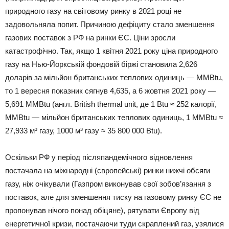
природного газу на світовому ринку в 2021 році не
задовольняла попит. Причиною дефіциту стало зменшення
газових поставок з РФ на ринки ЄС. Ціни зросли
катастрофічно. Так, якщо 1 квітня 2021 року ціна природного
газу на Нью-Йоркській фондовій біржі становила 2,626
доларів за мільйон британських теплових одиниць — MMBtu,
то 1 вересня показник сягнув 4,635, а 6 жовтня 2021 року —
5,691 MMBtu (англ. British thermal unit, де 1 Btu ≈ 252 калорії,
MMBtu — мільйон британських теплових одиниць, 1 MMBtu ≈
27,933 м³ газу, 1000 м³ газу ≈ 35 800 000 Btu).
Оскільки РФ у період післяпандемічного відновлення
постачала на міжнародні (європейські) ринки нижчі обсяги
газу, ніж очікували (Газпром виконував свої зобов’язання з
поставок, але для зменшення тиску на газовому ринку ЄС не
пропонував нічого понад обіцяне), рятувати Європу від
енергетичної кризи, постачаючи туди скраплений газ, узялися