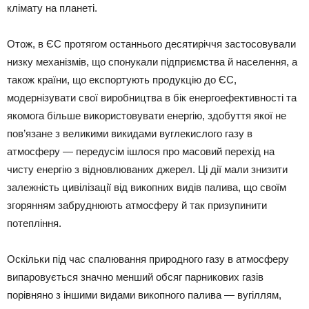
клімату на планеті.
Отож, в ЄС протягом останнього десятиріччя застосовували
низку механізмів, що спонукали підприємства й населення, а
також країни, що експортують продукцію до ЄС,
модернізувати свої виробництва в бік енергоефективності та
якомога більше використовувати енергію, здобуття якої не
пов’язане з великими викидами вуглекислого газу в
атмосферу — передусім ішлося про масовий перехід на
чисту енергію з відновлюваних джерел. Ці дії мали знизити
залежність цивілізації від викопних видів палива, що своїм
згорянням забруднюють атмосферу й так призупинити
потепління.
Оскільки під час спалювання природного газу в атмосферу
випаровується значно менший обсяг парникових газів
порівняно з іншими видами викопного палива — вугіллям,