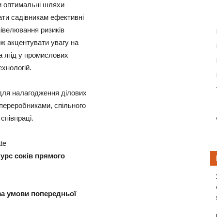
ти оптимальні шляхи
ати садівникам ефективні
нівелювання ризиків
ж акцентувати увагу на
а ягід у промислових
хнологій.
для налагодження ділових
х переробниками, спільного
співпраці.
te
урс соків прямого
за умови попередньої