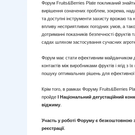
Форум Fruits&Berries Plate покликаний знай
вирішення означених проблем, зокрема, над
та доступні інструменти захисту врожаю та 
впливу несприятливих погодних умов, а тако
дотриманні показників безпечності фруктів т
садах шляхом застосування сучасних агроте
Форум має стати ефективним майданчиком 
контактів між виробниками фруктів і ягід з ї
пошуку оптимальних рішень для ефективної 
Крім того, в рамках Форуму Fruits&Berries Pla
пройде
I
Національний дегустаційний конк
віджиму
.
Участь у роботі Форуму є безкоштовною 
реєстрації
.