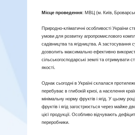
Місце проведення
: МВЦ (м. Київ, Броварськ
Природно-кліматичні особливості України с
умови для розвитку агропромислового компл
садівництва та ягідництва. А застосування 
дозволить максимально ефективно викорис
сільськогосподарські землі та отримувати ст
якості.
Однак сьогодні в Україні склалася протилеж
перебуває в глибокій кризі, а населення кра
мінімальну норму фруктів і ягід. У цьому роц
фруктів і ягід загострюється через майже д
цієї продукції. Особливо відчувають дефіцит ф
переробники.