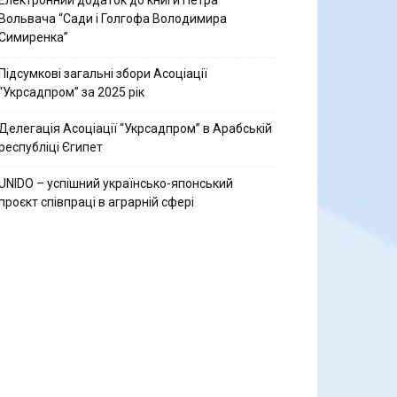
Електронний додаток до книги Петра
Вольвача “Сади і Голгофа Володимира
Симиренка”
Підсумкові загальні збори Асоціації
“Укрсадпром” за 2025 рік
Делегація Асоціації “Укрсадпром” в Арабській
республіці Єгипет
UNIDO – успішний українсько-японський
проєкт співпраці в аграрній сфері