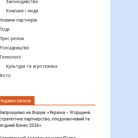
Законодавство
Компанії і люди
Новини партнерів
Події
Прес-релізи
Розсадництво
Технології
Культури та агротехніка
Фото
Недавні записи
Запрошуємо на Форум: «Україна – Угорщина:
стратегічне партнерство, плодоовочевий та
ягідний бізнес 2026»