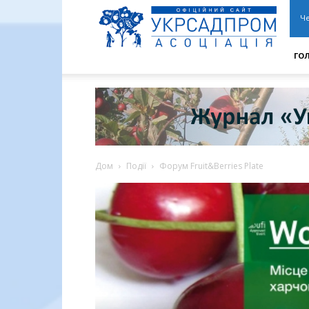
АУСП
|
Че
УКРСАДПРОМ
ГО
Дом
Події
Форум Fruit&Berries Plate