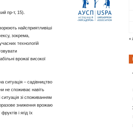
ий пр-т, 15).
творюють найсприятливіші
ексу, зокрема,
«
сучасних технологій
товувати
абільні врожаї високої
на ситуація – садівництво
їни не споживає навіть
і ситуація зі споживанням
воразове зниження врожаю
руктів і ягід їх