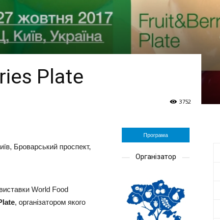
ies Plate
3752
Програма
иїв, Броварський проспект,
Організатор
виставки World Food
Plate
, організатором якого