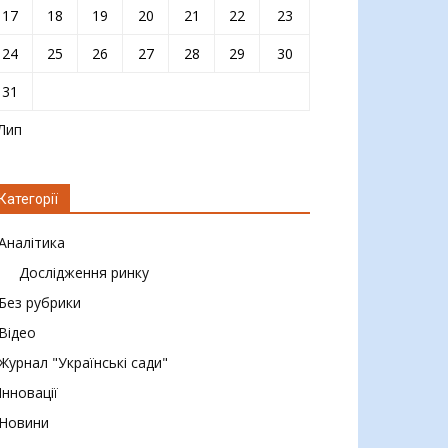
17
18
19
20
21
22
23
24
25
26
27
28
29
30
31
 Лип
Категорії
Аналітика
Дослідження ринку
Без рубрики
Відео
Журнал "Українські сади"
Інновації
Новини