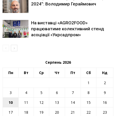
2024”: Володимир Гераймович
На виставці «AGRO2FOOD»
працюватиме колективний стенд
асоціації «Укрсадпром»
Серпень 2026
Пн
Вт
Ср
Чт
Пт
Сб
Нд
1
2
3
4
5
6
7
8
9
10
11
12
13
14
15
16
17
18
19
20
21
22
23